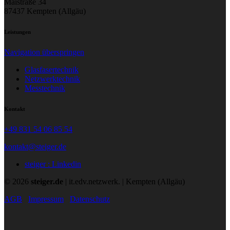
Maistraße 34
87437 Kempten (Allgäu)
Leistungen
Navigation überspringen
Glasfasertechnik
Netzwerktechnik
Messtechnik
Kontakt
+49 831 54 06 85 54
kontakt@steiger.de
steiger : Linkedin
© 2026
steiger.de
| it.edv.netzwerk. | Kempten (Allgäu)
AGB
Impressum
Datenschutz